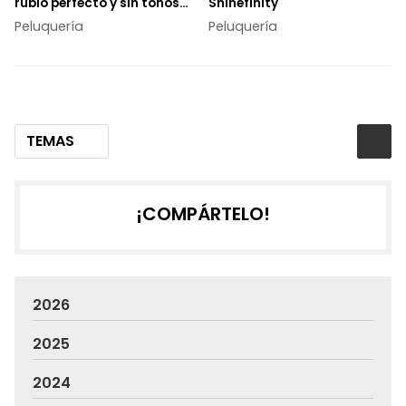
rubio perfecto y sin tonos
Shinefinity
anaranjados
Peluquería
Peluquería
TEMAS
¡COMPÁRTELO!
2026
2025
2024