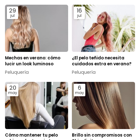
29
16
jul
jul
Mechas en verano: cómo
¿El pelo teñido necesita
lucir un look luminoso
cuidados extra en verano?
Peluquería
Peluquería
20
6
may
may
Cómo mantener tu pelo
Brillo sin compromisos con