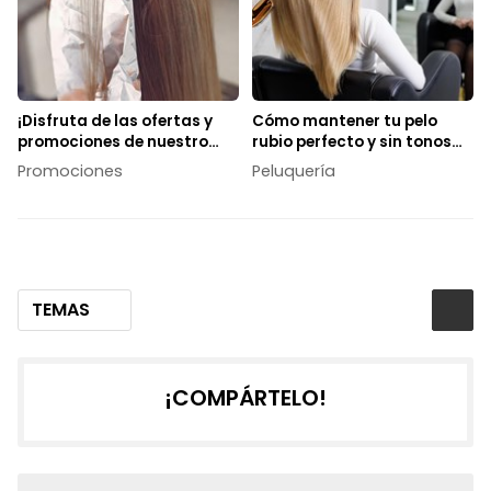
¡Disfruta de las ofertas y
Cómo mantener tu pelo
promociones de nuestro
rubio perfecto y sin tonos
salón de belleza en Vigo!
anaranjados
Promociones
Peluquería
TEMAS
¡COMPÁRTELO!