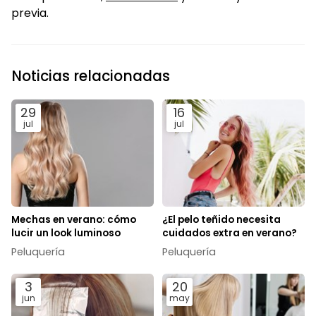
previa.
Noticias relacionadas
29
16
jul
jul
Mechas en verano: cómo
¿El pelo teñido necesita
lucir un look luminoso
cuidados extra en verano?
Peluquería
Peluquería
3
20
jun
may