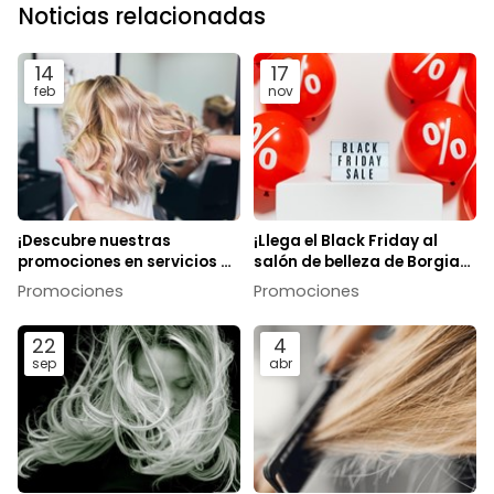
Noticias relacionadas
14
17
feb
nov
¡Descubre nuestras
¡Llega el Black Friday al
promociones en servicios de
salón de belleza de Borgia
peluquería!
Cabeli!
Promociones
Promociones
22
4
sep
abr