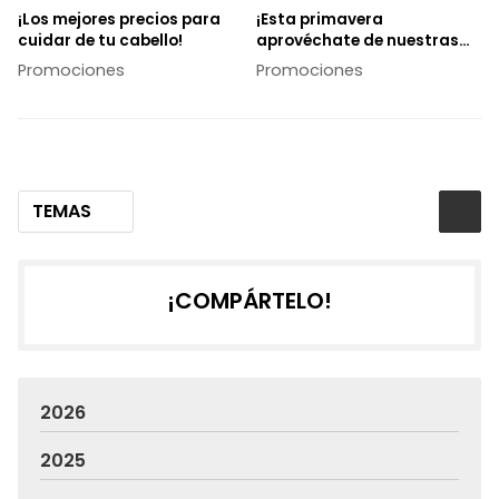
¡Los mejores precios para
¡Esta primavera
cuidar de tu cabello!
aprovéchate de nuestras
promociones de tinte y
Promociones
Promociones
color!
TEMAS
¡COMPÁRTELO!
2026
2025