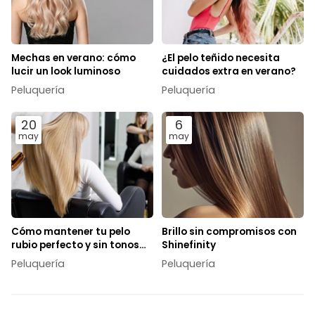
Mechas en verano: cómo
¿El pelo teñido necesita
lucir un look luminoso
cuidados extra en verano?
Peluquería
Peluquería
20
6
may
may
Cómo mantener tu pelo
Brillo sin compromisos con
rubio perfecto y sin tonos
Shinefinity
anaranjados
Peluquería
Peluquería