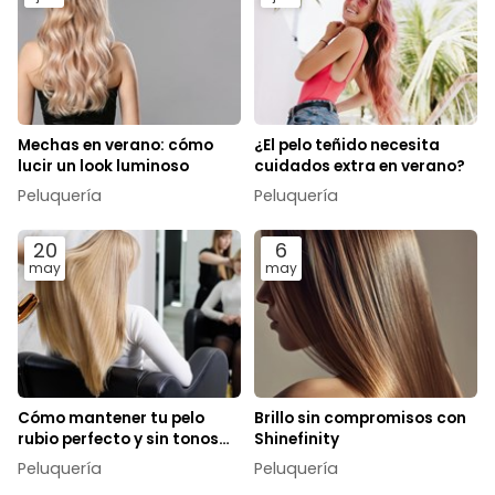
Mechas en verano: cómo
¿El pelo teñido necesita
lucir un look luminoso
cuidados extra en verano?
Peluquería
Peluquería
20
6
may
may
Cómo mantener tu pelo
Brillo sin compromisos con
rubio perfecto y sin tonos
Shinefinity
anaranjados
Peluquería
Peluquería