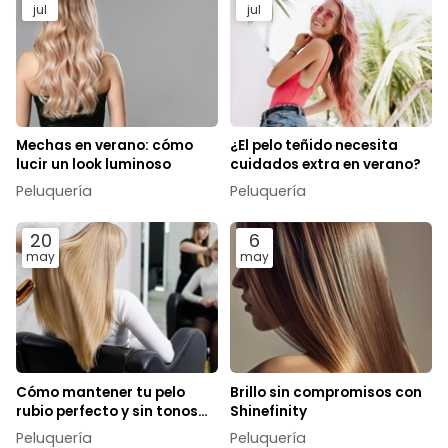
jul
jul
Mechas en verano: cómo
¿El pelo teñido necesita
lucir un look luminoso
cuidados extra en verano?
Peluquería
Peluquería
20
6
may
may
Cómo mantener tu pelo
Brillo sin compromisos con
rubio perfecto y sin tonos
Shinefinity
anaranjados
Peluquería
Peluquería