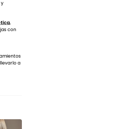
 y
tica
,
jas con
tamientos
llevarlo a