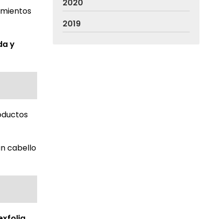
2020
amientos
2019
da y
roductos
un cabello
exfolia