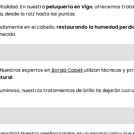
italidad. En nuestra
peluquería en Vigo
, ofrecemos trat
, desde la raíz hasta las puntas.
ndamente en el cabello,
restaurando la humedad perdi
necido.
e. Nuestros expertos en
Borgia Cabeli
utilizan técnicas y p
atural
.
uminoso, nuestros tratamientos de brillo te dejarán con 
ención? Nuestro peeling capilar es un servicio único que