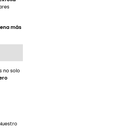
ares
lena más
s no solo
uero
Nuestro