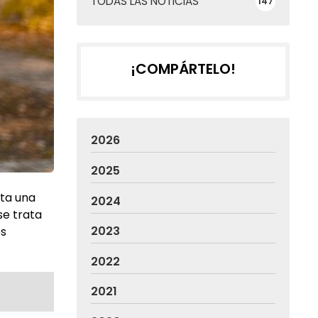
TODAS LAS NOTICIAS
147
¡COMPÁRTELO!
2026
2025
nta una
2024
se trata
2023
os
2022
2021